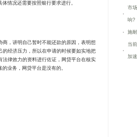
具体情况还需要按照银行要求进行。
市
响?
施耐
协商，讲明自己暂时不能还款的原因，表明想
当前
己的经济压力，所以在申请的时候要如实地把
加
有法律效力的资料进行佐证，网贷平台在核实
账的业务，网贷平台是没有的。
贷停息挂账真假
网贷停息挂账
信用卡逾期后咨
师打电话怎么处理
建设信用卡逾期如何协商处
处理
美国怎么处理信用卡逾期
处理信用卡逾
卡逾期怎么协商处理
专业处理信用卡逾期公司
委托法务部门处理信用卡逾期华夏