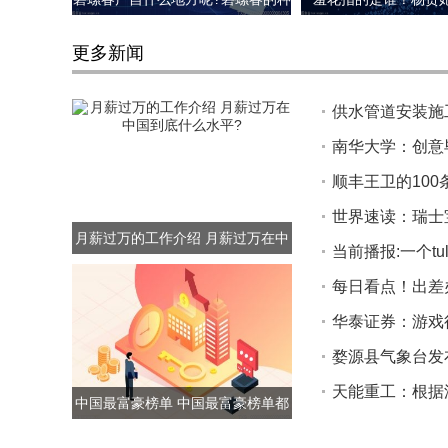
植环境介绍
更多新闻
供水管道安装施
南华大学：创意
顺丰王卫的100
世界速读：瑞士
月薪过万的工作介绍 月薪过万在中
当前播报:一个tu
国到底什么水平?
每日看点！出差
华泰证券：游戏
婺源县气象台发布大
天能重工：根据
中国最富豪榜单 中国最富豪榜单都
有哪些?