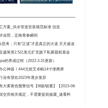
拉斯加犬？
工方案_供水管道安装规范标准 信息
毕业照，定格青春瞬间
条思考：只有“正道”才是真正的大道 天天速读
宝盛筹资2.5亿美元扩充旗下私募股权基金
lpa的养成过程（2022.3.31更新）
办公神器！444元抢艾卓帕14寸便携屏
行业有望在2023年逐步复苏
雾黄色预警信号【III级/较重】【2023-06-05】 环球信息
深交所相关规定，不需要提前披露_速看料