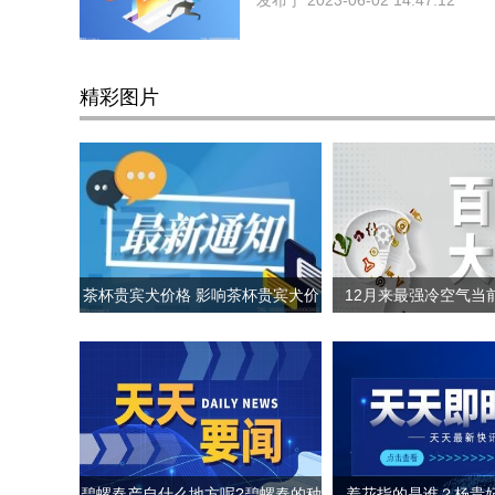
发布于
2023-06-02 14:47:12
精彩图片
茶杯贵宾犬价格 影响茶杯贵宾犬价
12月来最强冷空气当
格的因素
置? 哪里会下
碧螺春产自什么地方呢?碧螺春的种
羞花指的是谁？杨贵