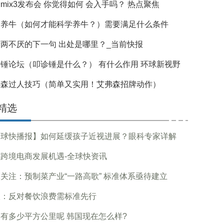
mix3发布会 你觉得如何 会入手吗？ 热点聚焦
学养牛（如何才能科学养牛？）需要满足什么条件
两不厌的下一句 出处是哪里？_当前快报
锤论坛（叩诊锤是什么？） 有什么作用 环球新视野
弗森过人技巧（简单又实用！艾弗森招牌动作）
精选
全球快播报】如何延缓孩子近视进展？眼科专家详解
跨境电商发展机遇-全球快资讯
关注：预制菜产业“一路高歌” 标准体系亟待建立
议：反对餐饮浪费需标准先行
有多少平方公里呢 韩国现在怎么样?