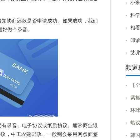
小米
科
告知协商还款是否申请成功。如果成功，我们
相看
最好做个录音。
叩诊
艾
频道
【
紧抓
环球
热
要有录音、电子协议或纸质协议。通常商业银
协议，中工农建邮政，一般则会采用网点面签
韩国