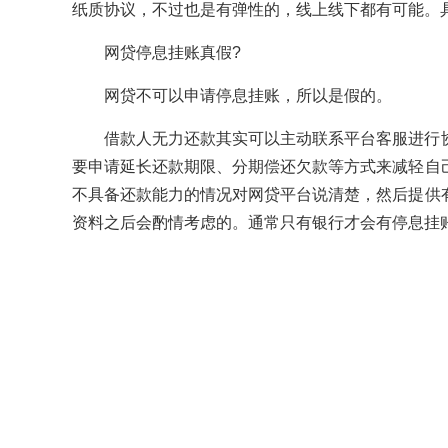
纸质协议，不过也是有弹性的，线上线下都有可能。
网贷停息挂账真假?
网贷不可以申请停息挂账，所以是假的。
借款人无力还款其实可以主动联系平台客服进行
要申请延长还款期限、分期偿还欠款等方式来减轻自
不具备还款能力的情况对网贷平台说清楚，然后提供
资料之后会酌情考虑的。通常只有银行才会有停息挂
关键词：
韶关债务逾期停息挂账有哪些方式
网
询处理方案
处理信用卡逾期的手续费
信用卡逾期律
理
招商信用卡逾期5万怎么处理
信用卡逾期太多怎么
期中介手段
信用卡全面逾期征信怎么处理
建行信用
信用卡逾期严重逾期处理
国外信用卡逾期处理办发法