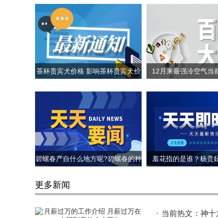
茶杯贵宾犬价格 影响茶杯贵宾犬价
12月来最强冷空气当
格的因素
置? 哪里会下
碧螺春产自什么地方呢?碧螺春的种
羞花指的是谁？杨贵
植环境介绍
更多新闻
当前热文：神十