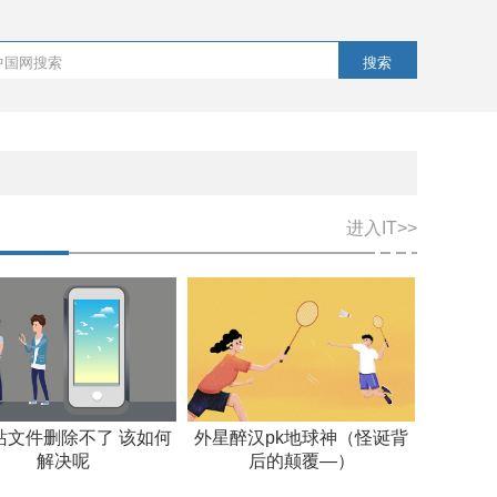
搜索
进入IT>>
站文件删除不了 该如何
外星醉汉pk地球神（怪诞背
解决呢
后的颠覆—）