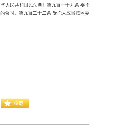
中华人民共和国民法典》第九百一十九条 委托
的合同。第九百二十二条 受托人应当按照委
可靠吗
信用卡逾期90多天怎么处理
处理信用
卡逾期全部还清怎么处理
关于高额信用卡逾期
期要求必须处理
信用卡逾期十天处理方法
工商
理逾期信用卡
广发信用卡逾期处理办法
招商信
卡80万逾期怎么处理
华夏信用卡逾期怎么处
期西安
忘记还款信用卡逾期如何处理