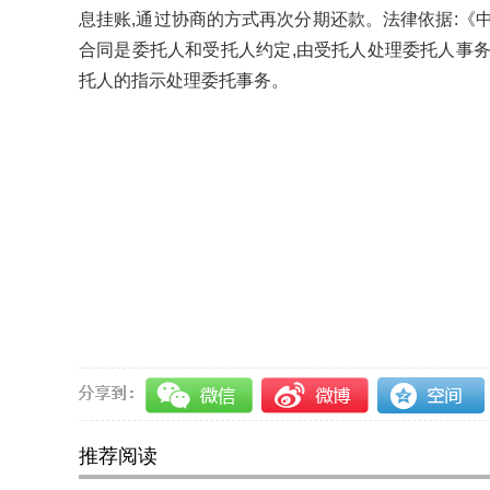
息挂账,通过协商的方式再次分期还款。法律依据:《
合同是委托人和受托人约定,由受托人处理委托人事务
托人的指示处理委托事务。
关键词：
停息挂账怎么弄
找律师办理停息挂账
卡逾期最好的办法
信用卡逾期怎么处理违约金
信用
的处理
信用卡逾期一年了会怎么处理
浦发信用卡逾
信用卡逾期处理制度
钦州处理信用卡逾期
找律师处
用卡逾期处理方法
几家信用卡同时逾期银行处理
信用
理分期
信用卡逾期被锁死怎么处理
专业处理信用卡逾
推荐阅读