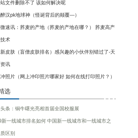
站文件删除不了 该如何解决呢
醉汉pk地球神（怪诞背后的颠覆—）
球微速讯：荞麦的产地（荞麦的产地在哪？） 荞麦高产
植技术
僧新皮肤（盲僧皮肤排名）感兴趣的小伙伴别错过了-天
最资讯
上冲照片（网上冲印照片哪家好 如何在线打印照片？）
精选
界头条：铜牛曙光亮相首届全国校服展
19新一线城市排名如何 中国新一线城市和一线城市之
本质区别