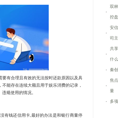
双林
控
安信
司
共
什么
秦
需要有合理且有效的无法按时还款原因以及具
焦
，不能存在连续大额且用于娱乐消费的记录，
量
、违规使用的情况。
多
。没有钱还信用卡,最好的办法是和银行商量停